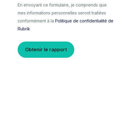
En envoyant ce formulaire, je comprends que
mes informations personnelles seront traitées
conformément à la
Politique de confidentialité de
Rubrik
Obtenir le rapport
Français
Legal
Politique de confidentialité
Terms of Use
Politique des cookies
Confiance
© 2026 Rubrik – Zero Trust Data Security™