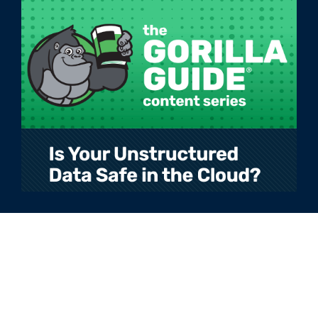
Italiano
Legale
Informativa sulla privacy
Condizioni d'uso
Informativa sui cookie
Fiducia
© 2026 Rubrik – Zero Trust Data Security™