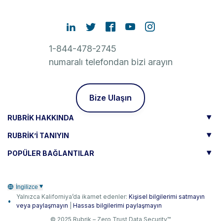
1-844-478-2745
numaralı telefondan bizi arayın
Bize Ulaşın
RUBRIK HAKKINDA
RUBRIK’I TANIYIN
POPÜLER BAĞLANTILAR
İngilizce
Yalnızca Kaliforniya’da ikamet edenler:
Kişisel bilgilerimi satmayın
veya paylaşmayın
|
Hassas bilgilerimi paylaşmayın
© 2025 Rubrik – Zero Trust Data Security™