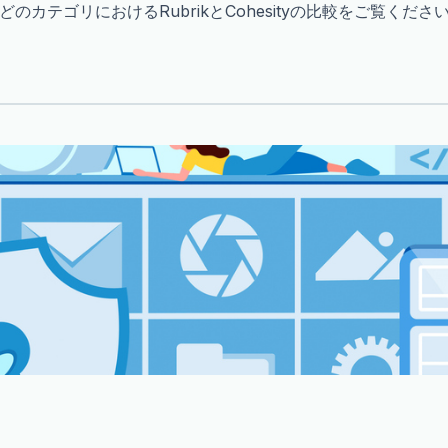
カテゴリにおけるRubrikとCohesityの比較をご覧くださ