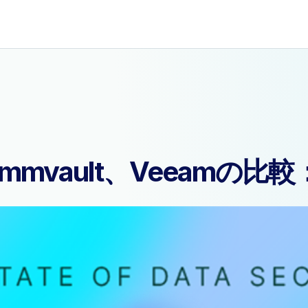
y、Commvault、Veea