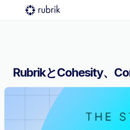
RubrikとCohesit