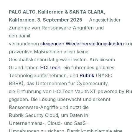
PALO ALTO, Kalifornien & SANTA CLARA,
Kalifornien, 3. September 2025 --
Angesichtsder
Zunahme von Ransomware-Angriffen und
den damit
verbundenen
steigenden Wiederherstellungskosten
kö
präventive Maßnahmen allein keine
Geschäftskontinuität gewährleisten. Aus diesem
Grund haben
HCLTech
, ein führendes globales
Technologieunternehmen, und
Rubrik
(NYSE:
RBRK), das Unternehmen für Cybersecurity,
die Einführung von HCLTech VaultNXT powered by Ru
gegeben. Die Lösung überwacht und erkennt
Ransomware-Angriffe und nutzt die
Rubrik Security Cloud, um Daten in
Unternehmens-, Cloud- und SaaS-
Umgebungen zu sichern. Damit kombiniert sie eine