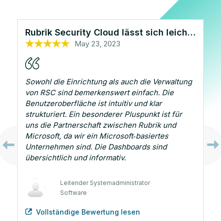
Rubrik Security Cloud lässt sich leicht einrichten und ist benutzerfreundlich
May 23, 2023
Oct 25, 2022
Oct 26, 2022
Sep 7, 2023
Oct 13, 2022
Sowohl die Einrichtung als auch die Verwaltung
von RSC sind bemerkenswert einfach. Die
Benutzeroberfläche ist intuitiv und klar
strukturiert. Ein besonderer Pluspunkt ist für
uns die Partnerschaft zwischen Rubrik und
Microsoft, da wir ein Microsoft‑basiertes
Unternehmen sind. Die Dashboards sind
Leiter Technischer Support
übersichtlich und informativ.
Gesundheitswesen und Biotechnologie
Systemarchitekt
Sicherheitsingenieur
Behörde
Leitender Systemadministrator
Software
Infrastrukturadministrator
IT
Vollständige Bewertung lesen