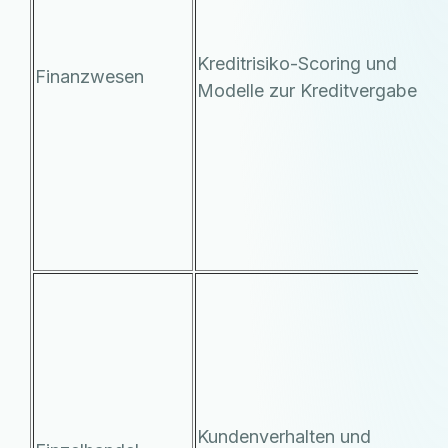
Ü
d
Kreditrisiko-Scoring und
E
Finanzwesen
Modelle zur Kreditvergabe
ü
g
a
k
d
V
S
T
M
E
R
D
Kundenverhalten und