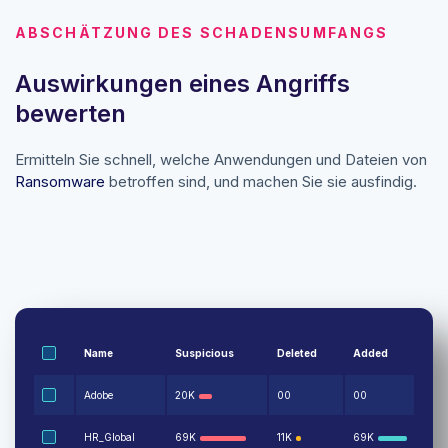
ABSCHÄTZUNG DES SCHADENSUMFANGS
Auswirkungen eines Angriffs
bewerten
Ermitteln Sie schnell, welche Anwendungen und Dateien von
Ransomware
betroffen sind, und machen Sie sie ausfindig.
Name
Suspicious
Deleted
Added
Adobe
20K
0
0
0
0
HR_Global
69K
11K
69K