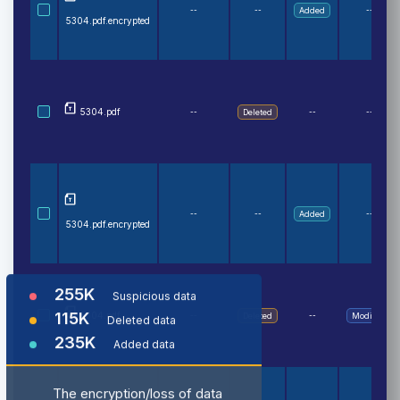
--
--
Added
--
5304.pdf.encrypted
5304.pdf
--
Deleted
--
--
--
--
Added
--
5304.pdf.encrypted
255
K
Suspicious
data
115
K
5304.pdf
--
Deleted
--
Modified
Deleted
data
235
K
Added
data
The encryption/loss of data