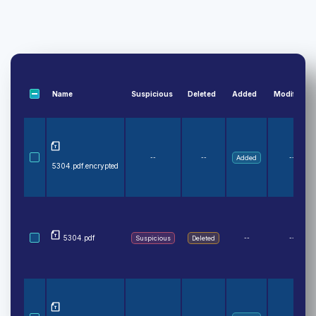
Name
Suspicious
Deleted
Added
Modified
--
--
Added
--
5304.pdf.encrypted
5304.pdf
Suspicious
Deleted
--
--