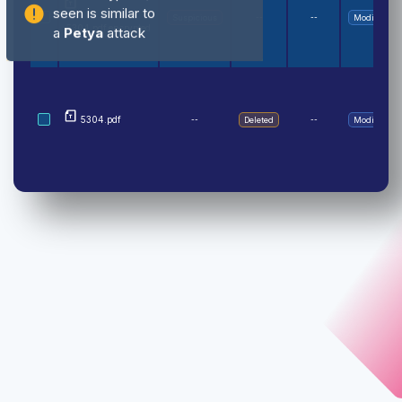
seen is similar to
Suspicious
--
--
Modified
a
Petya
attack
5304.pdf.encrypted
5304.pdf
--
Deleted
--
Modified