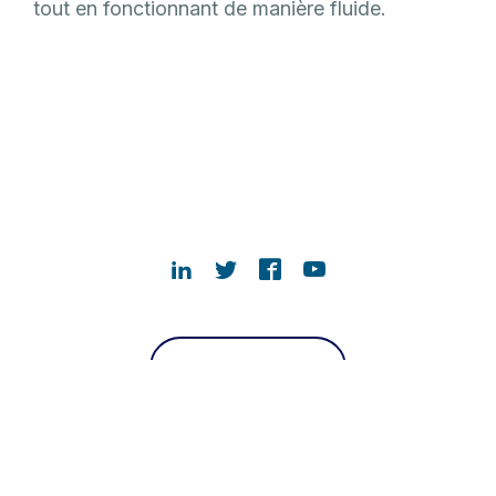
tout en fonctionnant de manière fluide.
Nous contacter
À PROPOS DE RUBRIK
ACTUALITÉS RUBRIK
PAGES LES PLUS VISITÉES