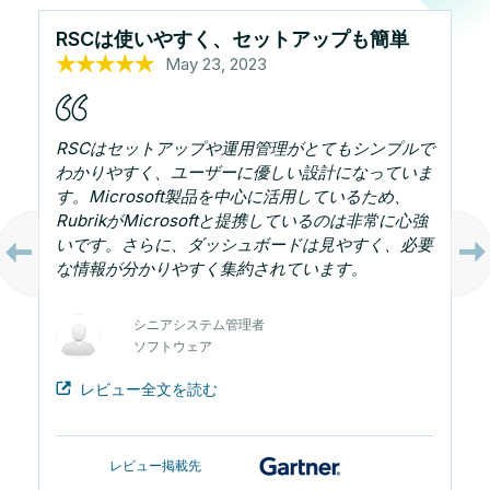
RSCは使いやすく、セットアップも簡単
May 23, 2023
Oct 25, 2022
Oct 26, 2022
Sep 7, 2023
Oct 13, 2022
RSCはセットアップや運用管理がとてもシンプルで
わかりやすく、ユーザーに優しい設計になっていま
す。Microsoft製品を中心に活用しているため、
RubrikがMicrosoftと提携しているのは非常に心強
いです。さらに、ダッシュボードは見やすく、必要
な情報が分かりやすく集約されています。
テクニカルサポートマネージャー
医療・バイオテック
システムアーキテクト
セキュリティエンジニア
政府機関
シニアシステム管理者
インフラ管理者
ソフトウェア
IT
レビュー全文を読む
レビュー掲載先