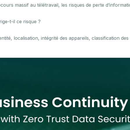
ecours massif au télétravail, les risques de perte d’informati
ige-t-il ce risque ?
entité, localisation, intégrité des appareils, classification
.