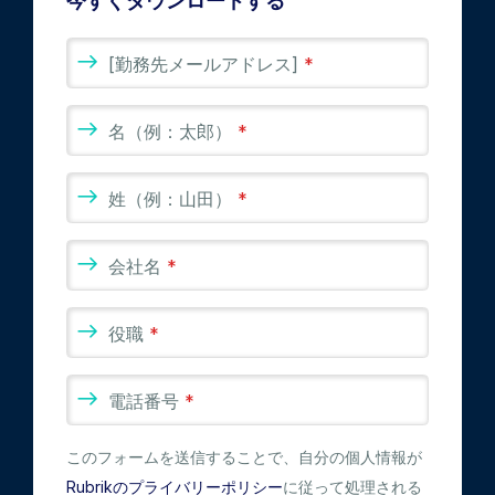
今すぐダウンロードする
[勤務先メールアドレス]
*
名（例：太郎）
*
姓（例：山田）
*
会社名
*
役職
*
電話番号
*
このフォームを送信することで、自分の個人情報が
Rubrikのプライバリーポリシー
に従って処理される