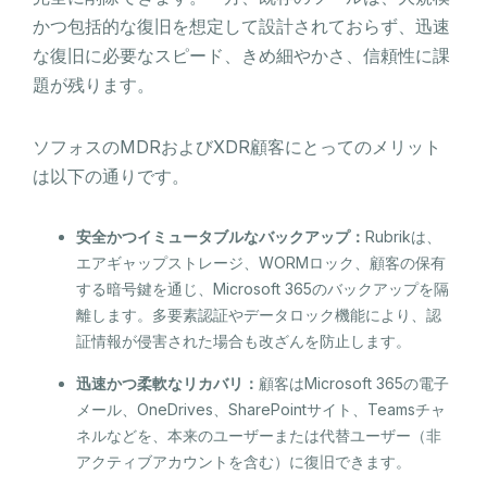
かつ包括的な復旧を想定して設計されておらず、迅速
な復旧に必要なスピード、きめ細やかさ、信頼性に課
題が残ります。
ソフォスのMDRおよびXDR顧客にとってのメリット
は以下の通りです。
安全かつイミュータブルなバックアップ：
Rubrikは、
エアギャップストレージ、WORMロック、顧客の保有
する暗号鍵を通じ、Microsoft 365のバックアップを隔
離します。多要素認証やデータロック機能により、認
証情報が侵害された場合も改ざんを防止します。
迅速かつ柔軟なリカバリ：
顧客はMicrosoft 365の電子
メール、OneDrives、SharePointサイト、Teamsチャ
ネルなどを、本来のユーザーまたは代替ユーザー（非
アクティブアカウントを含む）に復旧できます。