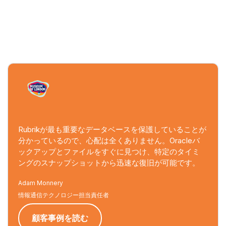
Rubrikが最も重要なデータベースを保護していることが
従来のソリューションと比較した場合のRubrikの最大の
分かっているので、心配は全くありません。Oracleバ
利点の1つが、Oracle RMANワークロードのポリシーベ
ックアップとファイルをすぐに見つけ、特定のタイミ
ースの管理機能です。Rubrikは従来のワークロード、仮
ングのスナップショットから迅速な復旧が可能です。
想ワークロード、クラウドワークロードをまたがる同
一のシンプルなユーザー体験をもたらしてくれます。
Adam Monnery
Edward Poll
情報通信テクノロジー担当責任者
ITインフラストラクチャ責任者
顧客事例を読む
顧客事例を読む