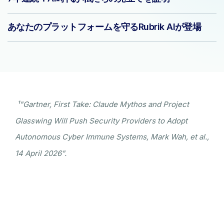
あなたのプラットフォームを守るRubrik AIが登場
¹"Gartner, First Take: Claude Mythos and Project
Glasswing Will Push Security Providers to Adopt
Autonomous Cyber Immune Systems, Mark Wah, et al.,
14 April 2026".