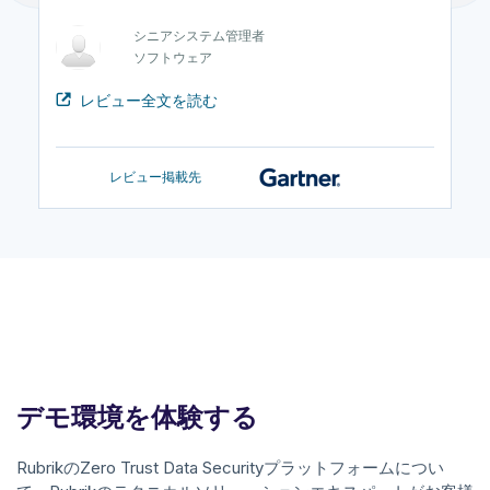
医療・バイオテック
システムアーキテクト
セキュリティエンジニア
政府機関
シニアシステム管理者
インフラストラクチャ管理者
ソフトウェア
IT
レビュー全文を読む
レビュー掲載先
デモ環境を体験する
RubrikのZero Trust Data Securityプラットフォームについ