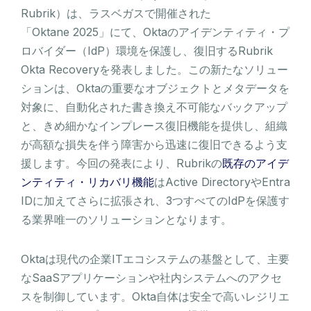
Rubrik）は、ラスベガスで開催された
「Oktane 2025」にて、Oktaのアイデンティティ・プ
ロバイダー（IdP）環境を保護し、復旧するRubrik
Okta Recoveryを発表しました。この新たなソリュー
ションは、Oktaの重要なオブジェクトとメタデータを
対象に、自動化された書き換え不可能なバックアップ
と、きめ細かなインプレース復旧機能を提供し、組織
が高額な損失を伴う障害から迅速に復旧できるよう支
援します。今回の発表により、Rubrikの
既存のアイデ
ンティティ・リカバリ機能
はActive DirectoryやEntra
IDに加えてさらに拡張され、3つすべてのIdPを保護す
る業界唯一のソリューションとなります。
Oktaは現代の企業ITエコシステムの基盤として、主要
なSaaSアプリケーションや社内システムへのアクセ
スを制御しています。Okta自体は安全で高いレジリエ