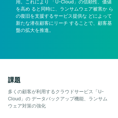
用。これにより 「U-Cloud」の信頼性、価値
を高め ると同時に、ランサムウェア被害か ら
の復旧を支援するサービス提供な どによって
新たな潜在顧客にリーチ することで、顧客基
盤の拡大を推進。
課題
多くの顧客が利用するクラウドサービス「U-
Cloud」の データバックアップ機能、ランサム
ウェア対策の強化