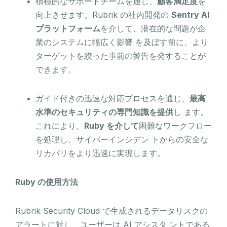
積極的なサポートチームを通じ、
顧客満足度
を
向上させます。Rubrik の社内開発の
Sentry AI
プラットフォーム
を介して、潜在的な問題が企
業のシステムに幅広く影響 を及ぼす前に、より
ターゲットを絞った事前の警告を発することが
できます。
ガイド付きの迅速な対応プロセスを通じ、
最高
水準のセキュリティの専門知識を提供
し ます。
これにより、
Ruby を介して
困難なワークフロー
を処理し、サイバーインシデン トからの安全な
リカバリをより迅速に実現します。
Ruby の使用方法
Rubrik Security Cloud で生成されるデータリスクの
アラートに対し、ユーザーは AI アシスタ ントである