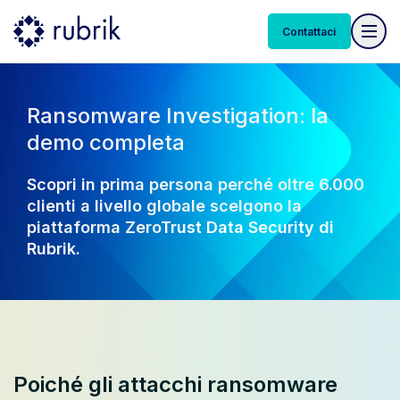
Contattaci
Ransomware Investigation: la
demo completa
Scopri in prima persona perché oltre 6.000
clienti a livello globale scelgono la
piattaforma Zero
Trust Data Security di
Rubrik.
Poiché gli attacchi ransomware