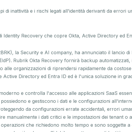
di inattività e i rischi legati all'identità derivanti da error
di Identity Recovery che copre Okta, Active Directory ed En
RK), la Security e AI company, ha annunciato il lancio di
er (IdP). Rubrik Okta Recovery fornirà backup automatizzati, 
do alle organizzazioni di riprendersi rapidamente da costose 
tre Active Directory ed Entra ID ed è l'unica soluzione in grad
moderno e controlla l'accesso alle applicazioni SaaS essenzia
ti possiedono e gestiscono i dati e le configurazioni all'int
 proteggendo da configurazioni errate accidentali, errori u
ire manualmente i dati critici e le impostazioni dei tenant o 
mbe operazioni che richiedono molto tempo e sono soggette a