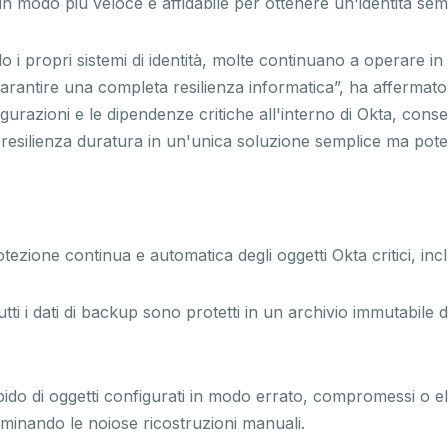
un modo più veloce e affidabile per ottenere un'identità sem
i propri sistemi di identità, molte continuano a operare in 
 garantire una completa resilienza informatica”, ha afferm
zioni e le dipendenze critiche all'interno di Okta, consentia
 resilienza duratura in un'unica soluzione semplice ma pote
ezione continua e automatica degli oggetti Okta critici, inclu
ti i dati di backup sono protetti in un archivio immutabile di
rapido di oggetti configurati in modo errato, compromessi o el
iminando le noiose ricostruzioni manuali.